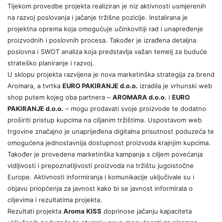
Tijekom provedbe projekta realiziran je niz aktivnosti usmjerenih
na razvoj poslovanja i jačanje tržišne pozicije. Instalirana je
projektna oprema koja omogućuje učinkovitiji rad i unapređenje
proizvodnih i poslovnih procesa. Također je izrađena detaljna
poslovna i SWOT analiza koja predstavlja važan temelj za buduće
strateško planiranje i razvoj.
U sklopu projekta razvijena je nova marketinška strategija za brend
Aromara, a tvrtka
EURO PAKIRANJE d.o.o.
izradila je vrhunski web
shop putem kojeg oba partnera –
AROMARA d.o.o.
i
EURO
PAKIRANJE d.o.o.
– mogu prodavati svoje proizvode te dodatno
proširiti pristup kupcima na ciljanim tržištima. Uspostavom web
trgovine značajno je unaprijeđena digitalna prisutnost poduzeća te
omogućena jednostavnija dostupnost proizvoda krajnjim kupcima.
Također je provedena marketinška kampanja s ciljem povećanja
vidljivosti i prepoznatljivosti proizvoda na tržištu jugoistočne
Europe. Aktivnosti informiranja i komunikacije uključivale su i
objavu priopćenja za javnost kako bi se javnost informirala o
ciljevima i rezultatima projekta.
Rezultati projekta
Aroma KISS
doprinose jačanju kapaciteta