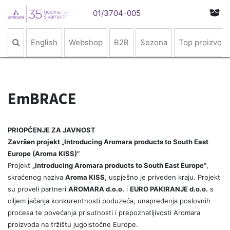
01/3704-005
English
Webshop
B2B
Sezona
Top proizvodi
EmBRACE
PRIOPĆENJE ZA JAVNOST
Završen projekt „Introducing Aromara products to South East
Europe (Aroma KISS)”
Projekt
„Introducing Aromara products to South East Europe”
,
skraćenog naziva
Aroma KISS
, uspješno je priveden kraju. Projekt
su proveli partneri
AROMARA d.o.o.
i
EURO PAKIRANJE d.o.o.
s
ciljem jačanja konkurentnosti poduzeća, unapređenja poslovnih
procesa te povećanja prisutnosti i prepoznatljivosti Aromara
proizvoda na tržištu jugoistočne Europe.