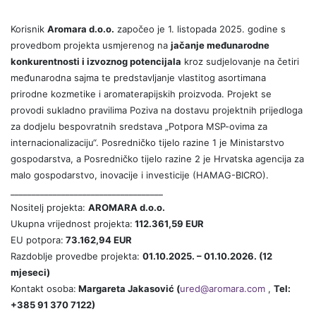
Korisnik
Aromara d.o.o.
započeo je 1. listopada 2025. godine s
provedbom projekta usmjerenog na
jačanje međunarodne
konkurentnosti i izvoznog potencijala
kroz sudjelovanje na četiri
međunarodna sajma te predstavljanje vlastitog asortimana
prirodne kozmetike i aromaterapijskih proizvoda. Projekt se
provodi sukladno pravilima Poziva na dostavu projektnih prijedloga
za dodjelu bespovratnih sredstava „Potpora MSP-ovima za
internacionalizaciju“. Posredničko tijelo razine 1 je Ministarstvo
gospodarstva, a Posredničko tijelo razine 2 je Hrvatska agencija za
malo gospodarstvo, inovacije i investicije (HAMAG-BICRO).
____________________________________
Nositelj projekta:
AROMARA d.o.o.
Ukupna vrijednost projekta:
112.361,59 EUR
EU potpora:
73.162,94 EUR
Razdoblje provedbe projekta:
01.10.2025. – 01.10.2026. (12
mjeseci)
Kontakt osoba:
Margareta Jakasović (
ured@aromara.com
,
Tel:
+385 91 370 7122)