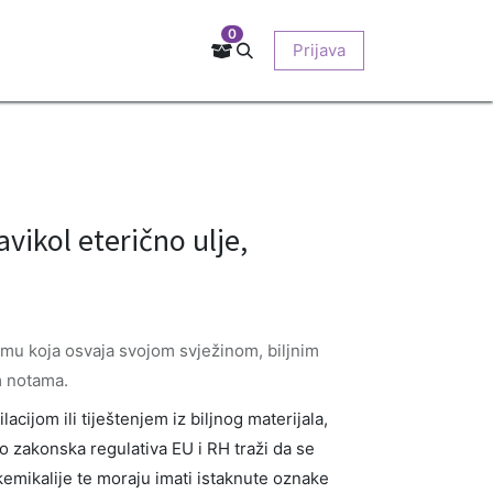
0
Kontakt
Prodajna mjesta
EU-projekti
Prijava
O nama
vikol eterično ulje,
romu koja osvaja svojom svježinom, biljnim
m notama.
acijom ili tiještenjem iz biljnog materijala,
No zakonska regulativa EU i RH traži da se
o kemikalije te moraju imati istaknute oznake