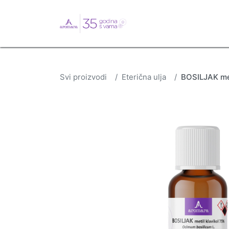
English
Webshop
B
Svi proizvodi
Eterična ulja
BOSILJAK met