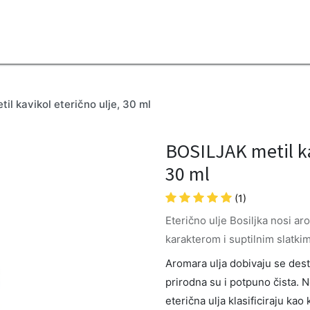
2B
Sezona
Top proizvodi
Blendovi
Eterična ulja
Difuzeri
il kavikol eterično ulje, 30 ml
BOSILJAK metil ka
30 ml
(1)
Eterično ulje Bosiljka nosi a
karakterom i suptilnim slatki
Aromara ulja dobivaju se destil
prirodna su i potpuno čista. 
eterična ulja klasificiraju ka