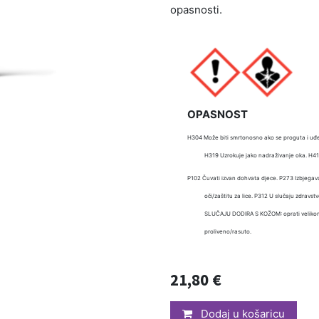
opasnosti.
OPASNOST
H304 Može biti smrtonosno ako se proguta i uđe 
H319 Uzrokuje jako nadraživanje oka. H41
P102 Čuvati izvan dohvata djece. P273 Izbjegavati
oči/zaštitu za lice. P312 U slučaju zdr
SLUČAJU DODIRA S KOŽOM: oprati velikom 
proliveno/rasuto.
21,80
€
Dodaj u košaricu