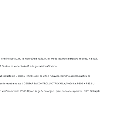
u dišni sustav. H315 Nadražuje kožu. H317 Može izazvati alergijsku reakciju na koži.
2 Štetno za vodeni okoliš s dugotrajnim učincima.
 ispuštanje u okoliš. P280 Nositi zaštitne rukavice/zaštitno odijelo/zaštitu za
avstvenih tegoba nazvati CENTAR ZA KONTROLU OTROVANJA/liječnika. P302 + P352 U
količinom vode. P363 Oprati zagađenu odjeću prije ponovne uporabe. P391 Sakupiti