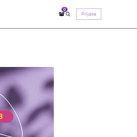
0
Kontakt
Prodajna mjesta
EU-projekti
Prijava
O nama