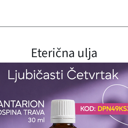
2B
Sezona
Top proizvodi
Blendovi
Eterična ulja
Difuzeri
Eterična ulja