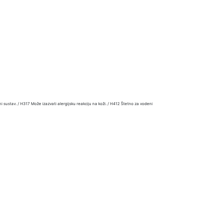
 sustav. / H317 Može izazvati alergijsku reakciju na koži. / H412 Štetno za vodeni