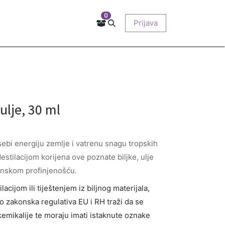
0
Kontakt
Prodajna mjesta
EU-projekti
Prijava
O nama
lje, 30 ml
sebi energiju zemlje i vatrenu snagu tropskih
stilacijom korijena ove poznate biljke, ulje
inskom profinjenošću.
acijom ili tiještenjem iz biljnog materijala,
No zakonska regulativa EU i RH traži da se
o kemikalije te moraju imati istaknute oznake