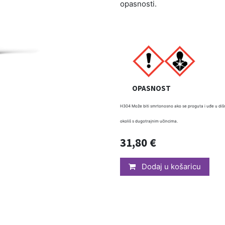
opasnosti.
OPASNOST
H304 Može biti smrtonosno ako se proguta i uđe u dišni
okoliš s dugotrajnim učincima.
31,80
€
Dodaj u košaricu