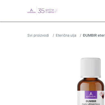
English
Webshop
B
Svi proizvodi
Eterična ulja
ĐUMBIR eteri