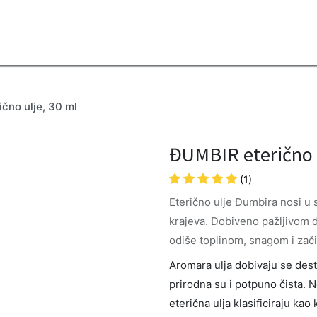
2B
Sezona
Top proizvodi
Blendovi
Eterična ulja
Difuzeri
čno ulje, 30 ml
ĐUMBIR eterično u
(1)
Eterično ulje Đumbira nosi u 
krajeva. Dobiveno pažljivom de
odiše toplinom, snagom i zač
Aromara ulja dobivaju se destil
prirodna su i potpuno čista. 
eterična ulja klasificiraju ka