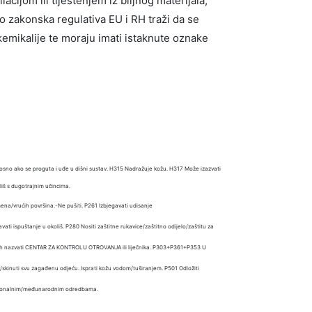
acijom ili tiještenjem iz biljnog materijala,
No zakonska regulativa EU i RH traži da se
o kemikalije te moraju imati istaknute oznake
osno ako se proguta i uđe u dišni sustav. H315 Nadražuje kožu. H317 Može izazvati
liš s dugotrajnim učincima.
na/vrućih površina.-Ne pušiti. P261 Izbjegavati udisanje
ti ispuštanje u okoliš. P280 Nositi zaštitne rukavice/zaštitno odijelo/zaštitu za
ah nazvati CENTAR ZA KONTROLU OTROVANJA ili liječnika. P303+P361+P353 U
kinuti svu zagađenu odjeću. Isprati kožu vodom/tuširanjem. P501 Odložiti
acionalnim/međunarodnim odredbama.