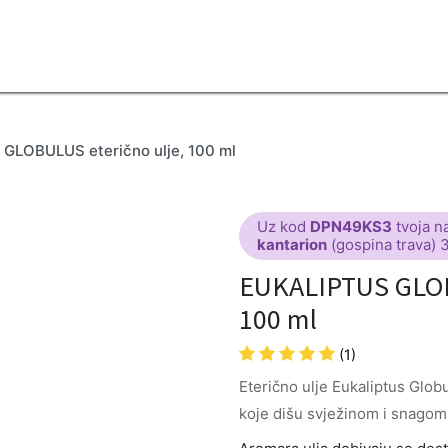
2B
Sezona
Top proizvodi
Blendovi
Eterična ulja
Difuzeri
GLOBULUS eterično ulje, 100 ml
Uz kod
DPN49KS3
tvoja n
kantarion
(gospina trava) 
EUKALIPTUS GLOB
100 ml
(1)
Eterično ulje Eukaliptus Glob
koje dišu svježinom i snagom