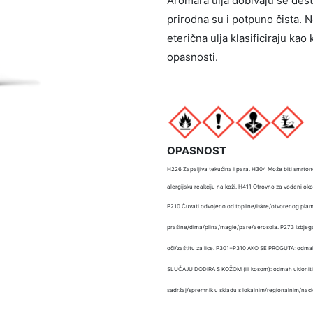
Aromara ulja dobivaju se destil
prirodna su i potpuno čista. 
eterična ulja klasificiraju ka
opasnosti.
OPASNOST
H226 Zapaljiva tekućina i para. H304 Može biti smrton
alergijsku reakciju na koži. H411 Otrovno za vodeni oko
P210 Čuvati odvojeno od topline/iskre/otvorenog plame
prašine/dima/plina/magle/pare/aerosola. P273 Izbjegava
oči/zaštitu za lice. P301+P310 AKO SE PROGUTA: odm
SLUČAJU DODIRA S KOŽOM (ili kosom): odmah ukloniti/s
sadržaj/spremnik u skladu s lokalnim/regionalnim/n