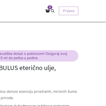
0
Kontakt
Prodajna mjesta
EU-projekti
Prijava
O nama
arudžba dolazi s poklonom! Osiguraj svoj
30 ml do petka u podne.
ULUS eterično ulje,
ulus donosi esenciju prostranih, mirisnih šuma
 prirode.