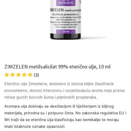
ZIMZELEN metilsalicilat 99% eterično ulje, 10 ml
(3)
Eterično ulje Zimzelena, dobiveno iz listova biljke Gaultheria
procumbens, donosi intenzivnu i osvježavajuću aromu koja priziva
mirise gustih borovih šuma i planinskih proplanaka.
Aromara ulja dobivaju se destilacijom ili tiještenjem iz biljnog
materijala, prirodna su i potpuno čista. No zakonska regulativa EU i
RH traži da se eterična ulja klasificiraju kao kemikalije te moraju
imati istaknute oznake opasnosti.