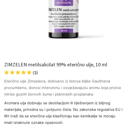
ZIMZELEN metilsalicilat 99% eterično ulje, 10 ml
(3)
Eterično ulje Zimzelena, dobiveno iz listova biljke Gaultheria
procumbens, donosi intenzivnu i osvježavajuću aromu koja priziva
mirise gustih borovih šuma i planinskih proplanaka.
Aromara ulja dobivaju se destilacijom ili tiještenjem iz biljnog
materijala, prirodna su i potpuno čista. No zakonska regulativa EU i
RH traži da se eterična ulja klasificiraju kao kemikalije te moraju
imati istaknute oznake opasnosti.