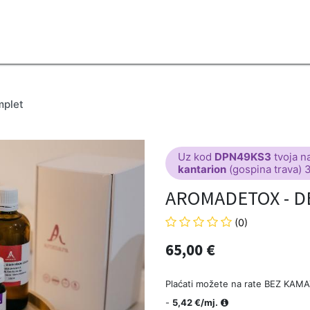
2B
Sezona
Top proizvodi
Blendovi
Eterična ulja
Difuzeri
plet
Uz kod
DPN49KS3
tvoja n
kantarion
(gospina trava) 
AROMADETOX - D
(0)
65,00
€
Plaćati možete na rate BEZ KAMA
-
5,42 €/mj.