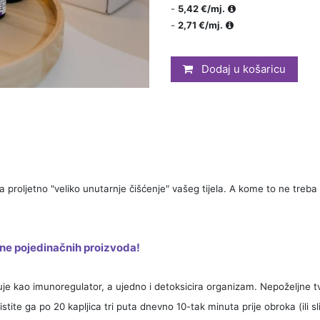
-
5,42 €/mj.
-
2,71 €/mj.
Dodaj u košaricu
za proljetno "veliko unutarnje čišćenje" vašeg tijela. A kome to ne treb
ene pojedinačnih proizvoda!
luje kao imunoregulator, a ujedno i detoksicira organizam. Nepoželjne t
oristite ga po 20 kapljica tri puta dnevno 10-tak minuta prije obroka (ili 