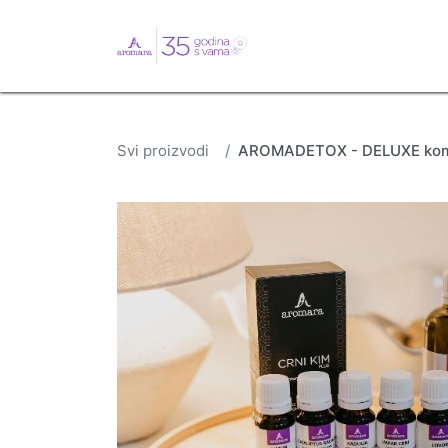
English
Webshop
B
Svi proizvodi
AROMADETOX - DELUXE kom