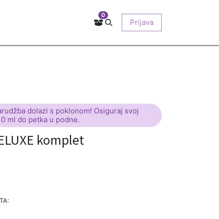
0
Kontakt
Prodajna mjesta
EU-projekti
Prijava
O nama
arudžba dolazi s poklonom! Osiguraj svoj
30 ml do petka u podne.
ELUXE komplet
TA: