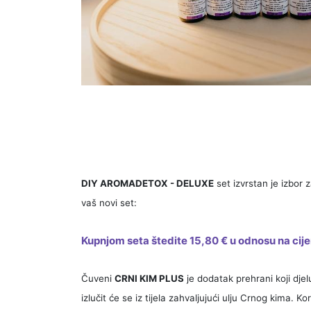
DIY AROMADETOX - DELUXE
set izvrstan je izbor 
vaš novi set:
Kupnjom seta štedite 15,80 € u odnosu na cij
Čuveni
CRNI KIM PLUS
je dodatak prehrani koji dje
izlučit će se iz tijela zahvaljujući ulju Crnog kima. K