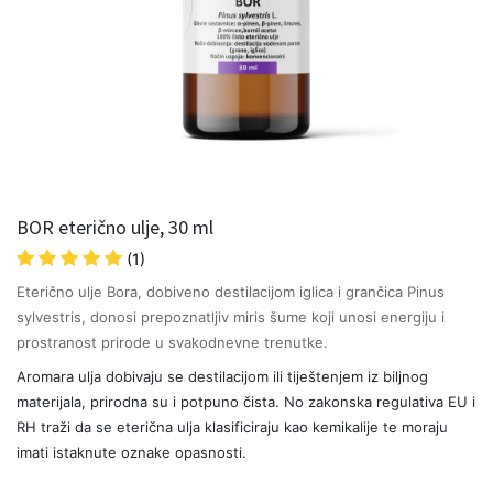
BOR eterično ulje, 30 ml
(1)
Eterično ulje Bora, dobiveno destilacijom iglica i grančica Pinus
sylvestris, donosi prepoznatljiv miris šume koji unosi energiju i
prostranost prirode u svakodnevne trenutke.
Aromara ulja dobivaju se destilacijom ili tiještenjem iz biljnog
materijala, prirodna su i potpuno čista. No zakonska regulativa EU i
RH traži da se eterična ulja klasificiraju kao kemikalije te moraju
imati istaknute oznake opasnosti.