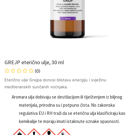
GREJP eterično ulje, 30 ml
(0)
Eterično ulje Grejpa donosi blistavu energiju i svježinu
mediteranskih sunčanih voćnjaka.
Aromara ulja dobivaju se destilacijom ili tiještenjem iz biljnog
materijala, prirodna su i potpuno čista. No zakonska
regulativa EU i RH traži da se eterična ulja klasificiraju kao
kemikalije te moraju imati istaknute oznake opasnosti.