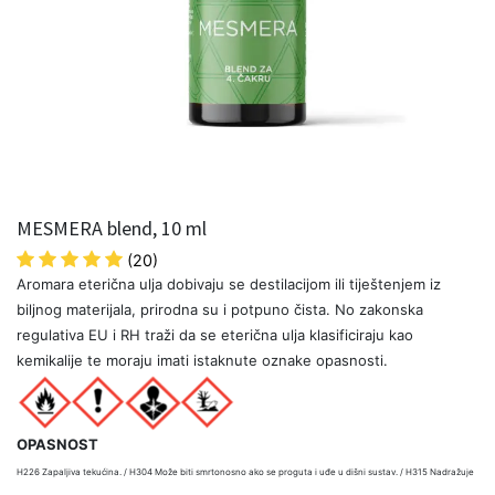
MESMERA blend, 10 ml
(20)
Aromara eterična ulja dobivaju se destilacijom ili tiještenjem iz
biljnog materijala, prirodna su i potpuno čista. No zakonska
regulativa EU i RH traži da se eterična ulja klasificiraju kao
kemikalije te moraju imati istaknute oznake opasnosti.
OPASNOST
H226 Zapaljiva tekućina. / H304 Može biti smrtonosno ako se proguta i uđe u dišni sustav. / H315 Nadražuje