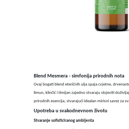
Blend Mesmera - simfonija prirodnih nota
Ovaj bogati blend eteričnih ulja spaja cvjetne, drvenast
limun, klinčić i timijan zajedno stvaraju slojeviti doživl
prirodnih esencija, stvarajući idealan mirisni savez za sv
Upotreba u svakodnevnom životu
Stvaranje sofisticiranog ambijenta