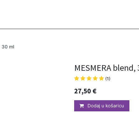
2B
Sezona
Top proizvodi
Blendovi
Eterična ulja
Difuzeri
 30 ml
MESMERA blend, 
(1)
27,50
€
Dodaj u košaricu