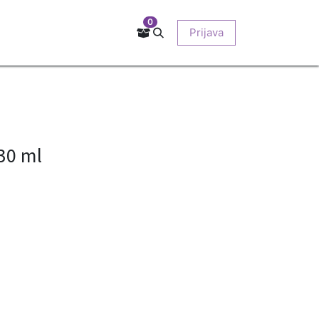
0
Kontakt
Prodajna mjesta
EU-projekti
Prijava
O nama
30 ml