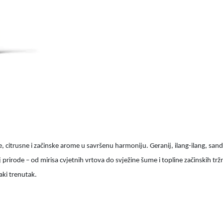
e, citrusne i začinske arome u savršenu harmoniju. Geranij, ilang-ilang, san
jaj prirode – od mirisa cvjetnih vrtova do svježine šume i topline začinskih t
aki trenutak.