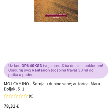
Uz kod
DPN49KS3
tvoja narudžba dolazi s poklonom!
Osiguraj svoj
kantarion
(gospina trava) 30 ml do
petka u podne.
MOJ CAMINO - Šetnja u dubine sebe; autorica: Mara
Doljak, 5+1
(0)
78,31
€