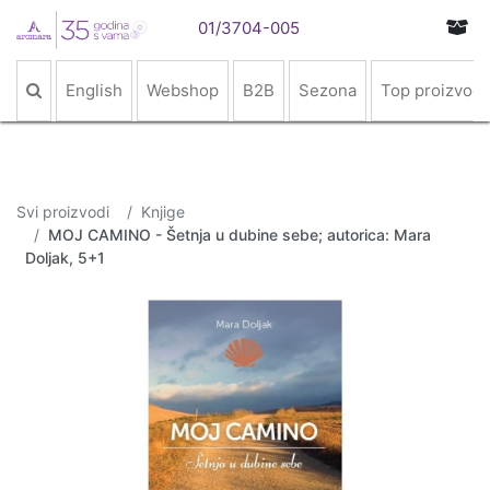
01/3704-005
English
Webshop
B2B
Sezona
Top proizvodi
Svi proizvodi
Knjige
MOJ CAMINO - Šetnja u dubine sebe; autorica: Mara
Doljak, 5+1