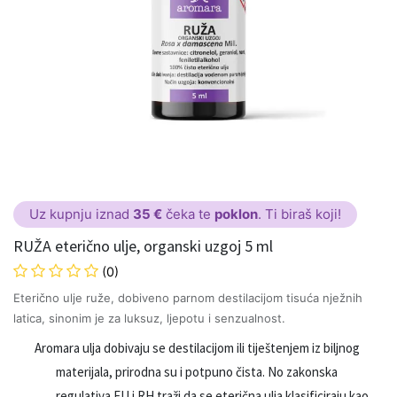
Uz kupnju iznad
35 €
čeka te
poklon
. Ti biraš koji!
RUŽA eterično ulje, organski uzgoj 5 ml
(0)
Eterično ulje ruže, dobiveno parnom destilacijom tisuća nježnih
latica, sinonim je za luksuz, ljepotu i senzualnost.
Aromara ulja dobivaju se destilacijom ili tiještenjem iz biljnog
materijala, prirodna su i potpuno čista. No zakonska
regulativa EU i RH traži da se eterična ulja klasificiraju kao