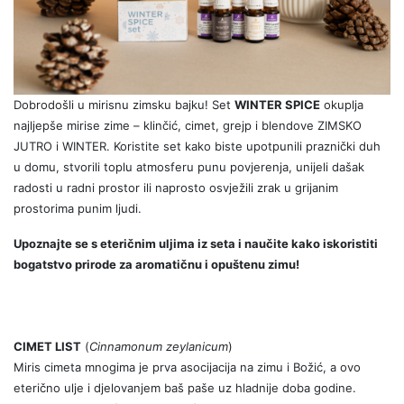
Dobrodošli u mirisnu zimsku bajku! Set
WINTER SPICE
okuplja
najljepše mirise zime – klinčić, cimet, grejp i blendove ZIMSKO
JUTRO i WINTER. Koristite set kako biste upotpunili praznički duh
u domu, stvorili toplu atmosferu punu povjerenja, unijeli dašak
radosti u radni prostor ili naprosto osvježili zrak u grijanim
prostorima punim ljudi.
Upoznajte se s eteričnim uljima iz seta i naučite kako iskoristiti
bogatstvo prirode za aromatičnu i opuštenu zimu!
CIMET LIST
(
Cinnamonum zeylanicum
)
Miris cimeta mnogima je prva asocijacija na zimu i Božić, a ovo
eterično ulje i djelovanjem baš paše uz hladnije doba godine.