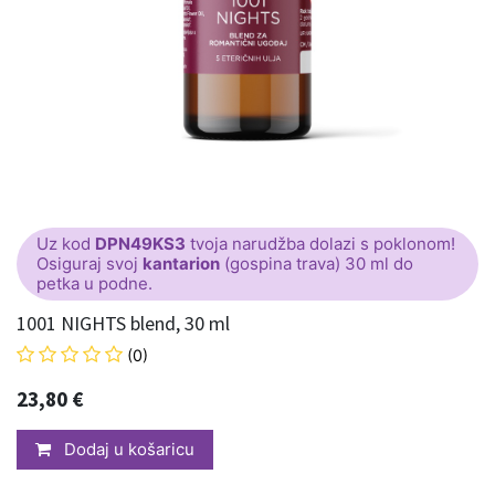
Uz kod
DPN49KS3
tvoja narudžba dolazi s poklonom!
Osiguraj svoj
kantarion
(gospina trava) 30 ml do
petka u podne.
1001 NIGHTS blend, 30 ml
(0)
23,80
€
Dodaj u košaricu