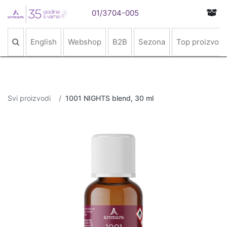
01/3704-005
English
Webshop
B2B
Sezona
Top proizvodi
Svi proizvodi
1001 NIGHTS blend, 30 ml