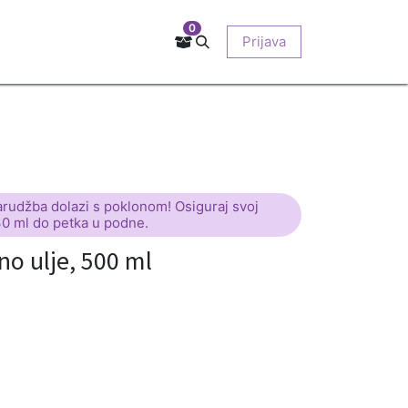
0
Kontakt
Prodajna mjesta
EU-projekti
Prijava
O nama
arudžba dolazi s poklonom! Osiguraj svoj
30 ml do petka u podne.
 ulje, 500 ml