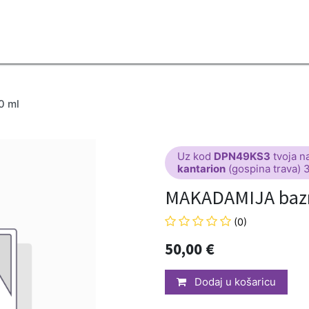
2B
Sezona
Top proizvodi
Blendovi
Eterična ulja
Difuzeri
0 ml
Uz kod
DPN49KS3
tvoja n
kantarion
(gospina trava) 
MAKADAMIJA bazno
(0)
50,00
€
Dodaj u košaricu