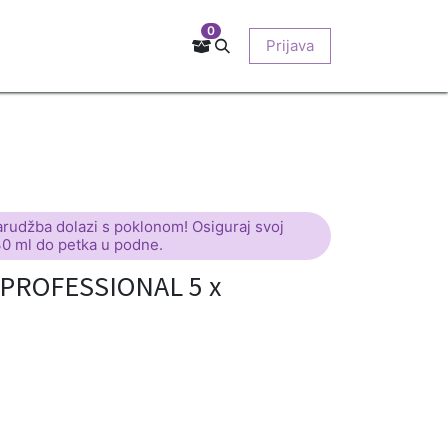
0
Kontakt
Prodajna mjesta
EU-projekti
Prijava
O nama
arudžba dolazi s poklonom! Osiguraj svoj
30 ml do petka u podne.
PROFESSIONAL 5 x