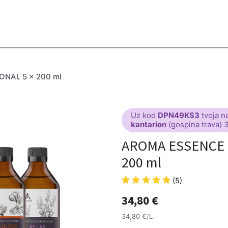
2B
Sezona
Top proizvodi
Blendovi
Eterična ulja
Difuzeri
NAL 5 x 200 ml
Uz kod
DPN49KS3
tvoja n
kantarion
(gospina trava) 
AROMA ESSENCE 
200 ml
(5)
34,80
€
34,80 €/L