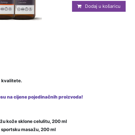
Dodaj u košaricu
 kvalitete.
su na cijene pojedinačnih proizvoda!
žu kože sklone celulitu, 200 ml
i sportsku masažu, 200 ml