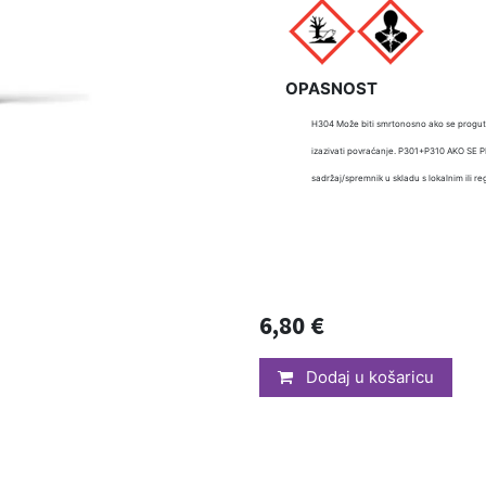
OPASNOST
H304 Može biti smrtonosno ako se proguta
izazivati povraćanje. P301+P310 AKO SE 
sadržaj/spremnik u skladu s lokalnim ili 
6,80
€
Dodaj u košaricu