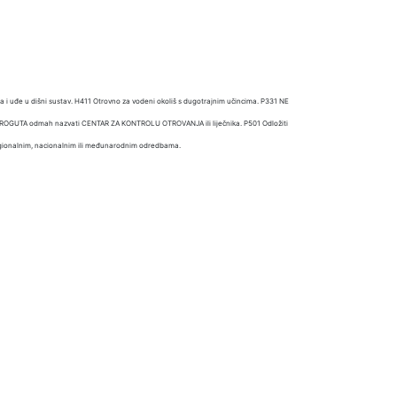
 i uđe u dišni sustav. H411 Otrovno za vodeni okoliš s dugotrajnim učincima. P331 NE
PROGUTA odmah nazvati CENTAR ZA KONTROLU OTROVANJA ili liječnika. P501 Odložiti
regionalnim, nacionalnim ili međunarodnim odredbama.