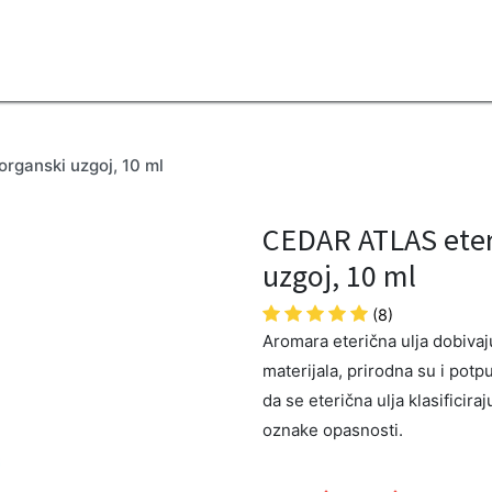
2B
Sezona
Top proizvodi
Blendovi
Eterična ulja
Difuzeri
rganski uzgoj, 10 ml
CEDAR ATLAS eteri
uzgoj, 10 ml
(8)
Aromara eterična ulja dobivaju 
materijala, prirodna su i potp
da se eterična ulja klasificira
oznake opasnosti.