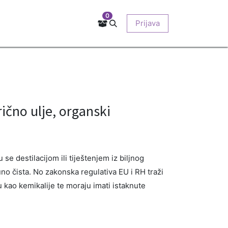
0
Kontakt
Prodajna mjesta
EU-projekti
Prijava
O nama
čno ulje, organski
se destilacijom ili tiještenjem iz biljnog
uno čista. No zakonska regulativa EU i RH traži
ju kao kemikalije te moraju imati istaknute