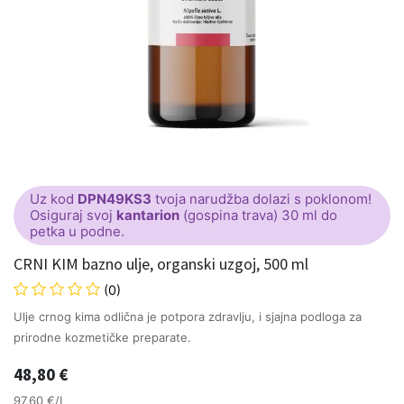
Uz kod
DPN49KS3
tvoja narudžba dolazi s poklonom!
Osiguraj svoj
kantarion
(gospina trava) 30 ml do
petka u podne.
CRNI KIM bazno ulje, organski uzgoj, 500 ml
(0)
Ulje crnog kima odlična je potpora zdravlju, i sjajna podloga za
prirodne kozmetičke preparate.
48,80
€
97,60 €/L