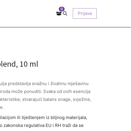
0
Kontakt
Prodajna mjesta
EU-projekti
Prijava
O nama
lend, 10 ml
ulja predstavlja snažnu i živahnu mješavinu
priroda može ponuditi. Svaka od ovih esencija
teristike, stvarajući balans snage, svježine,
e.
acijom ili tiještenjem iz biljnog materijala,
No zakonska regulativa EU i RH traži da se