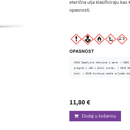
eterična ulja klasificiraju ka
opasnosti.
OPASNOST
H226 Zapaljiva tekućina i para. / H302 
proguta i uđe u dišni sustav. / H315 Na
koži. / H318 Uzrokuje teške ozljede ok
11,80
€
Dodaj u košaricu