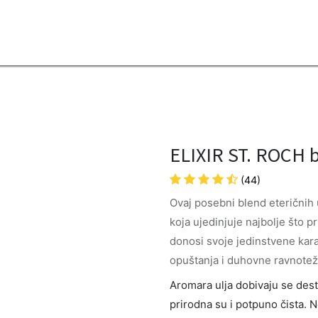
2B
Sezona
Top proizvodi
Blendovi
Eterična ulja
Difuzeri
ELIXIR ST. ROCH b
(44)
Ovaj posebni blend eteričnih 
koja ujedinjuje najbolje što 
donosi svoje jedinstvene karak
opuštanja i duhovne ravnotež
Aromara ulja dobivaju se destil
prirodna su i potpuno čista. 