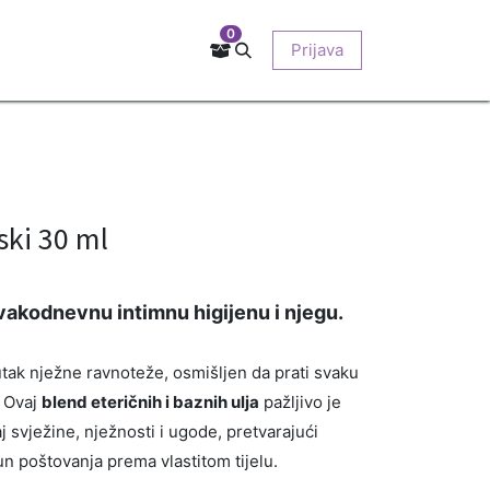
0
Kontakt
Prodajna mjesta
EU-projekti
Prijava
O nama
ki 30 ml
vakodnevnu intimnu higijenu i njegu.
utak nježne ravnoteže, osmišljen da prati svaku
. Ovaj
blend eteričnih i baznih ulja
pažljivo je
 svježine, nježnosti i ugode, pretvarajući
n poštovanja prema vlastitom tijelu.