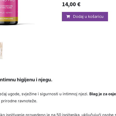
14,00
€
Dodaj u košaricu
timnu higijenu i njegu.
ećaj ugode, svježine i sigurnosti u intimnoj njezi.
Blag je za osje
 prirodne ravnoteže.
o ispitivanje provedeno je na 50 ispitanika, uključujući osobe 