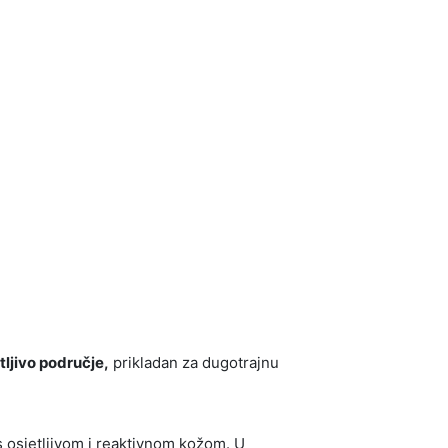
tljivo područje,
prikladan za dugotrajnu
s osjetljivom i reaktivnom kožom. U