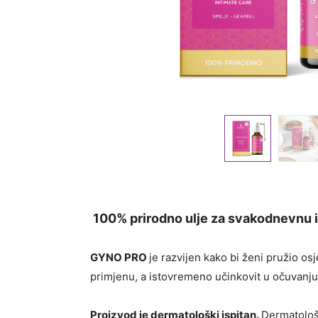
100% prirodno ulje za svakodnevnu in
GYNO PRO
je razvijen kako bi ženi pružio osj
primjenu, a istovremeno učinkovit u očuvanju
Proizvod je dermatološki ispitan.
Dermatološk