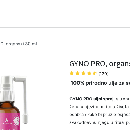
2B
Sezona
Top proizvodi
Blendovi
Eterična ulja
Difuzeri
, organski 30 ml
GYNO PRO, organs
(120)
100% prirodno ulje za s
GYNO PRO uljni sprej
je tren
ženu u njezinom ritmu života
odabran kako bi pružio osjećaj
svakodnevnu njegu u ritual pu