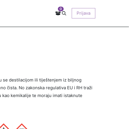
0
Kontakt
Prodajna mjesta
EU-projekti
Prijava
O nama
se destilacijom ili tiještenjem iz biljnog
uno čista. No zakonska regulativa EU i RH traži
ju kao kemikalije te moraju imati istaknute