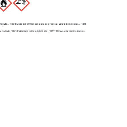
roguta. / H304 Može biti smrtonosno ako se proguta i uđe u dišni sustav. / H315
u na koži. / H318 Uzrokuje teške ozljede oka. / H411 Otrovno za vodeni okoliš s