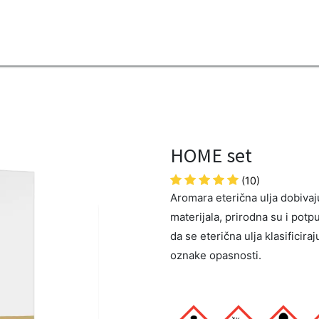
2B
Sezona
Top proizvodi
Blendovi
Eterična ulja
Difuzeri
HOME set
(10)
Aromara eterična ulja dobivaju 
materijala, prirodna su i potp
da se eterična ulja klasificira
oznake opasnosti.