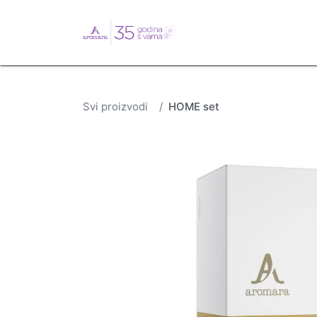
English
Webshop
B
Svi proizvodi
HOME set