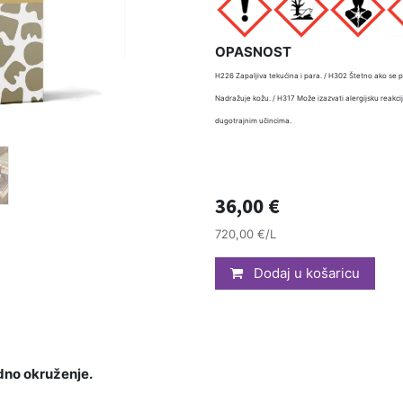
OPASNOST
H226 Zapaljiva tekućina i para. / H302 Štetno ako se p
Nadražuje kožu. / H317 Može izazvati alergijsku reakcij
dugotrajnim učincima.
36,00
€
720,00 €/L
Dodaj u košaricu
odno okruženje.