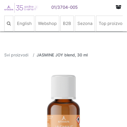
01/3704-005
English
Webshop
B2B
Sezona
Top proizvodi
Svi proizvodi
JASMINE JOY blend, 30 ml