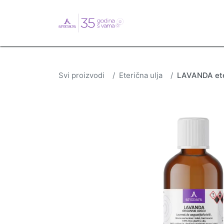
English
Webshop
B
Svi proizvodi
Eterična ulja
LAVANDA eter