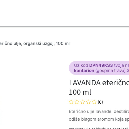
2B
Sezona
Top proizvodi
Blendovi
Eterična ulja
Difuzeri
ično ulje, organski uzgoj, 100 ml
Uz kod
DPN49KS3
tvoja n
kantarion
(gospina trava) 
LAVANDA eterično 
100 ml
(0)
Eterično ulje lavande, destilir
odiše blagom aromom koja spaj