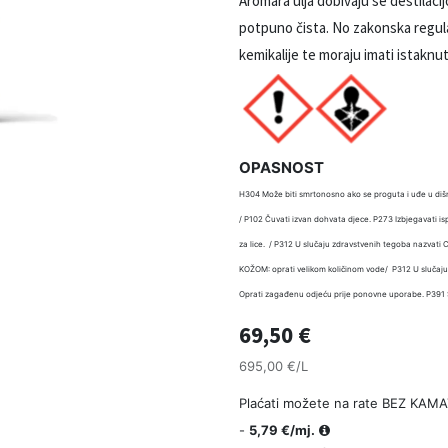
Aromara ulja dobivaju se destilacijo
potpuno čista. No zakonska regulati
kemikalije te moraju imati istakn
OPASNOST
H304 Može biti smrtonosno ako se proguta i uđe u dišn
/ P102 Čuvati izvan dohvata djece. P273 Izbjegavati isp
za lice. / P312 U slučaju zdravstvenih tegoba nazv
KOŽOM: oprati velikom količinom vode/ P312 U sluča
Oprati zagađenu odjeću prije ponovne uporabe. P391 Sak
69,50
€
695,00 €/L
Plaćati možete na rate BEZ KAMA
-
5,79 €/mj.