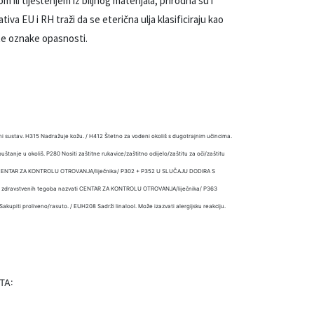
m ili tiještenjem iz biljnog materijala, prirodna su i
va EU i RH traži da se eterična ulja klasificiraju kao
ute oznake opasnosti.
i sustav. H315 Nadražuje kožu. / H412 Štetno za vodeni okoliš s dugotrajnim učincima.
uštanje u okoliš. P280 Nositi zaštitne rukavice/zaštitno odijelo/zaštitu za oči/zaštitu
ati CENTAR ZA KONTROLU OTROVANJA/liječnika/ P302 + P352 U SLUČAJU DODIRA S
ju zdravstvenih tegoba nazvati CENTAR ZA KONTROLU OTROVANJA/liječnika/ P363
upiti proliveno/rasuto. / EUH208 Sadrži linalool. Može izazvati alergijsku reakciju.
TA: