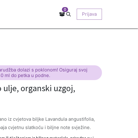
0
Kontakt
Prodajna mjesta
EU-projekti
Prijava
O nama
arudžba dolazi s poklonom! Osiguraj svoj
30 ml do petka u podne.
ulje, organski uzgoj,
ano iz cvjetova biljke Lavandula angustifolia,
a cvjetnu slatkoću i biljne note svježine.