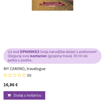
Uz kod
DPN49KS3
tvoja narudžba dolazi s poklonom!
Osiguraj svoj
kantarion
(gospina trava) 30 ml do
petka u podne.
MY CAMINO, travelogue
(0)
16,86
€
Dodaj u košaricu