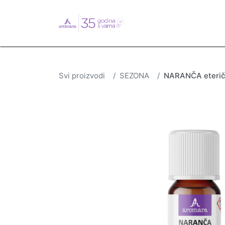
English
Webshop
B
Svi proizvodi
SEZONA
NARANČA eteričn