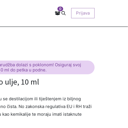
0
Kontakt
Prodajna mjesta
EU-projekti
Prijava
O nama
arudžba dolazi s poklonom! Osiguraj svoj
30 ml do petka u podne.
 ulje, 10 ml
se destilacijom ili tiještenjem iz biljnog
uno čista. No zakonska regulativa EU i RH traži
ju kao kemikalije te moraju imati istaknute