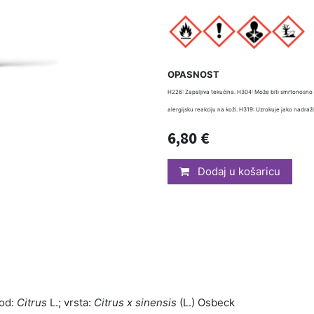
OPASNOST
H226: Zapaljiva tekućina. H304: Može biti smrtonosno 
alergijsku reakciju na koži. H319: Uzrokuje jako nadraž
6,80
€
Dodaj u košaricu
rod:
Citrus
L.; vrsta:
Citrus x sinensis
(L.) Osbeck