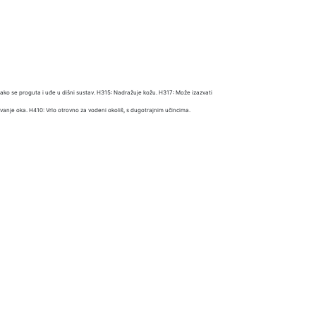
ako se proguta i uđe u dišni sustav. H315: Nadražuje kožu. H317: Može izazvati
ivanje oka. H410: Vrlo otrovno za vodeni okoliš, s dugotrajnim učincima.