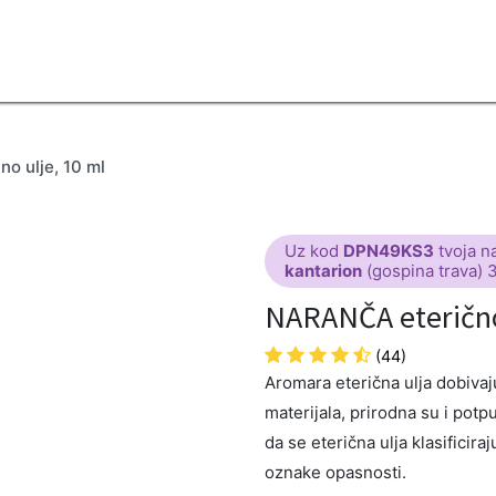
2B
Sezona
Top proizvodi
Blendovi
Eterična ulja
Difuzeri
o ulje, 10 ml
Uz kod
DPN49KS3
tvoja n
kantarion
(gospina trava) 
NARANČA eterično
(44)
Aromara eterična ulja dobivaju 
materijala, prirodna su i potp
da se eterična ulja klasificira
oznake opasnosti.