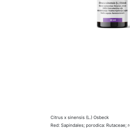
Citrus x sinensis (L.) Os​beck
Red: Sapindales; porodica: Rutaceae; 