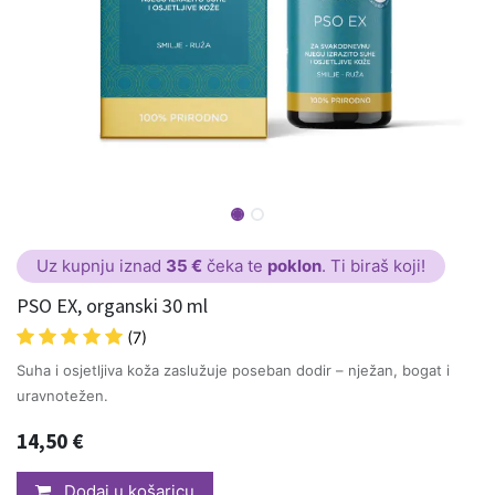
Uz kupnju iznad
35 €
čeka te
poklon
. Ti biraš koji!
PSO EX, organski 30 ml
(7)
Suha i osjetljiva koža zaslužuje poseban dodir – nježan, bogat i
uravnotežen.
14,50
€
Dodaj u košaricu