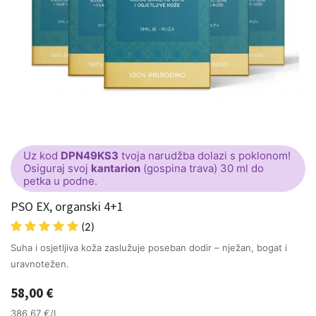
Uz kod
DPN49KS3
tvoja narudžba dolazi s poklonom!
Osiguraj svoj
kantarion
(gospina trava) 30 ml do
petka u podne.
PSO EX, organski 4+1
(2)
Suha i osjetljiva koža zaslužuje poseban dodir – nježan, bogat i
uravnotežen.
58,00
€
386,67 €/L