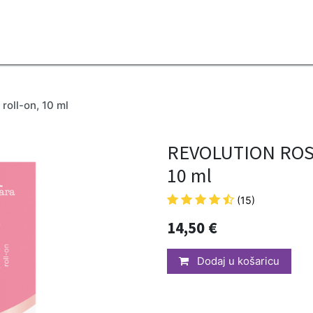
2B
Sezona
Top proizvodi
Blendovi
Eterična ulja
Difuzeri
oll-on, 10 ml
REVOLUTION ROSE
10 ml
(15)
14,50
€
Dodaj u košaricu