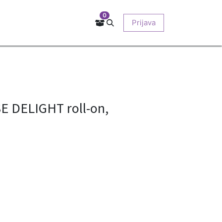
0
Kontakt
Prodajna mjesta
EU-projekti
Prijava
O nama
 DELIGHT roll-on,