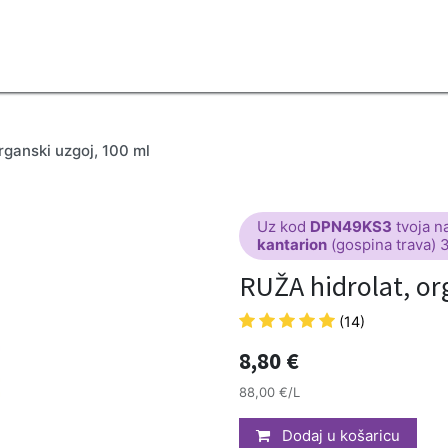
2B
Sezona
Top proizvodi
Blendovi
Eterična ulja
Difuzeri
rganski uzgoj, 100 ml
Uz kod
DPN49KS3
tvoja n
kantarion
(gospina trava) 
RUŽA hidrolat, or
(14)
8,80
€
88,00 €/L
Dodaj u košaricu