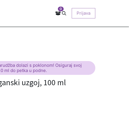
0
Kontakt
Prodajna mjesta
EU-projekti
Prijava
O nama
arudžba dolazi s poklonom! Osiguraj svoj
30 ml do petka u podne.
ganski uzgoj, 100 ml