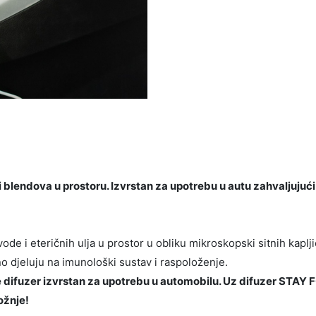
 i blendova u prostoru. Izvrstan za upotrebu u autu zahvaljujuć
vode i eteričnih ulja u prostor u obliku mikroskopski sitnih kap
no djeluju na imunološki sustav i raspoloženje.
e difuzer izvrstan za upotrebu u automobilu. Uz difuzer STAY 
ožnje!