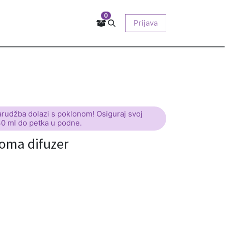
0
Kontakt
Prodajna mjesta
EU-projekti
Prijava
O nama
arudžba dolazi s poklonom! Osiguraj svoj
30 ml do petka u podne.
oma difuzer