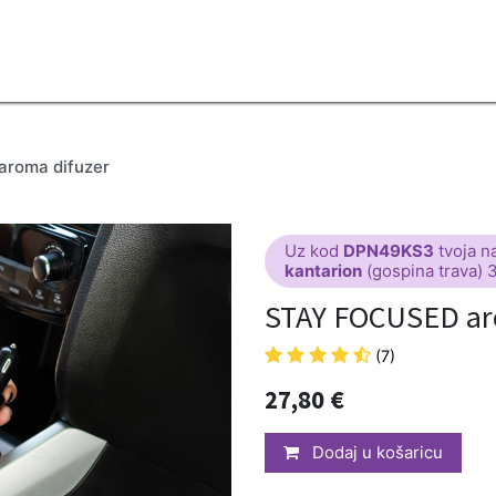
2B
Sezona
Top proizvodi
Blendovi
Eterična ulja
Difuzeri
roma difuzer
Uz kod
DPN49KS3
tvoja n
kantarion
(gospina trava) 
STAY FOCUSED ar
(7)
27,80
€
Dodaj u košaricu