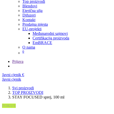
Top proizvodi
Blendovi
Eterična ulja
Difuzeri
Kontakt
Prodajna mjesta
EU-projekti
Međunarodni sajmovi
Certifikacija proizvoda
EmBRACE
O nama
0
Prijava
Javni cjenik
€
Javni cjenik
Svi proizvodi
TOP PROIZVODI
STAY FOCUSED sprej, 100 ml
FOKUS