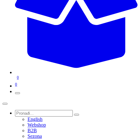
0
0
English
Webshop
B2B
Sezona