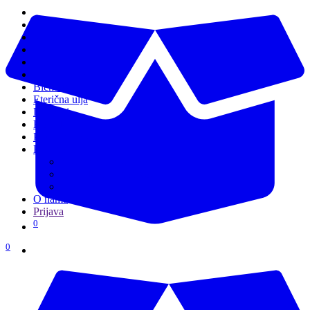
English
Webshop
B2B
Sezona
Top proizvodi
Blendovi
Eterična ulja
Difuzeri
Kontakt
Prodajna mjesta
EU-projekti
Međunarodni sajmovi
Certifikacija proizvoda
EmBRACE
O nama
Prijava
0
0