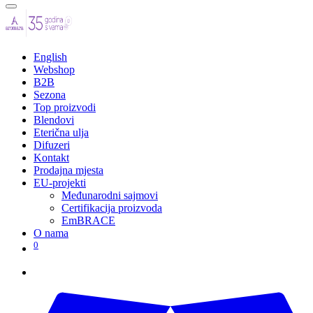
English
Webshop
B2B
Sezona
Top proizvodi
Blendovi
Eterična ulja
Difuzeri
Kontakt
Prodajna mjesta
EU-projekti
Međunarodni sajmovi
Certifikacija proizvoda
EmBRACE
O nama
0