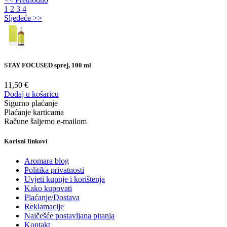
1
2
3
4
Sljedeće >>
STAY FOCUSED sprej, 100 ml
11,50
€
Dodaj u košaricu
Sigurno plaćanje
Plaćanje karticama
Račune šaljemo e-mailom
Korisni linkovi
Aromara blog
Politika privatnosti
Uvjeti kupnje i korištenja
Kako kupovati
Plaćanje/Dostava
Reklamacije
Najčešće postavljana pitanja
Kontakt