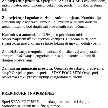
Za osvježenje prostora.
Sprejem STAY FOCUSED osvježite dom,
radni prostor, ured, učionicu, čekaonicu, prodajni prostor, teretanu,
itd.
Za osvježenje i ugodan miris na radnom mjestu.
Kombinacija
eteričnih ulja osvježava i razbuđuje. Izvrstan je mirisni dodatak
uredu, posebno kod dugih sati provedenih pred računalom.
Kao miris u automobilu.
Uživajte u prirodnom mirisu i
osvježavajućem učinku tijekom vožnje! Uz ugodan miris, sprej
stvara okruženje u kojem se lakše fokusirati tijekom duljih vožnji.
Za ublažavanje neugodnih mirisa.
Koristite ovaj ambijentalni
sprej za ublažavanje neugodnih mirisa u kupaonici, kuhinji ili
drugim prostorijama!
Za mirisnu animaciju prostora.
Organizirate zabavu, predavanje,
skup? Osvježite prostor sprejem STAY FOCUSED! Ovaj sprej
osvježava zrak i prostor ispunjava ugodnim mirisom!
PREPORUKE I NAPOMENE:
Sprej STAY FOCUSED prikladan je za trudnice i dojilje.
Slobodno se koristi uz kućne ljubimce.