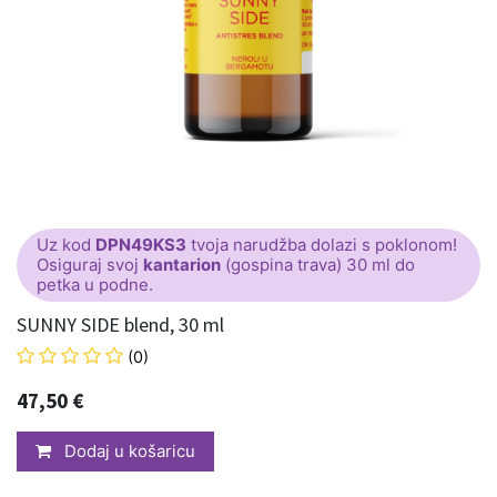
Uz kod
DPN49KS3
tvoja narudžba dolazi s poklonom!
Osiguraj svoj
kantarion
(gospina trava) 30 ml do
petka u podne.
SUNNY SIDE blend, 30 ml
(0)
47,50
€
Dodaj u košaricu