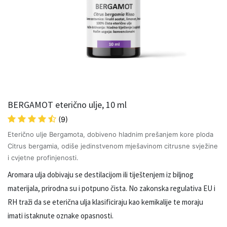
BERGAMOT eterično ulje, 10 ml
(9)
Eterično ulje Bergamota, dobiveno hladnim prešanjem kore ploda
Citrus bergamia, odiše jedinstvenom mješavinom citrusne svježine
i cvjetne profinjenosti.
Aromara ulja dobivaju se destilacijom ili tiještenjem iz biljnog
materijala, prirodna su i potpuno čista. No zakonska regulativa EU i
RH traži da se eterična ulja klasificiraju kao kemikalije te moraju
imati istaknute oznake opasnosti.