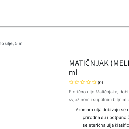
2B
Sezona
Top proizvodi
Blendovi
Eterična ulja
Difuzeri
 ulje, 5 ml
MATIČNJAK (MELISA
ml
(0)
Eterično ulje Matičnjaka, dobiv
svježinom i suptilnim biljnim
Aromara ulja dobivaju se de
prirodna su i potpuno č
se eterična ulja klasifi