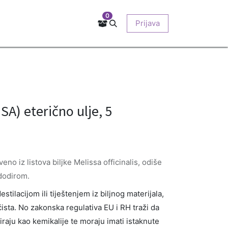
0
Kontakt
Prodajna mjesta
EU-projekti
Prijava
O nama
) eterično ulje, 5
eno iz listova biljke Melissa officinalis, odiše
 dodirom.
stilacijom ili tiještenjem iz biljnog materijala,
ista. No zakonska regulativa EU i RH traži da
ciraju kao kemikalije te moraju imati istaknute