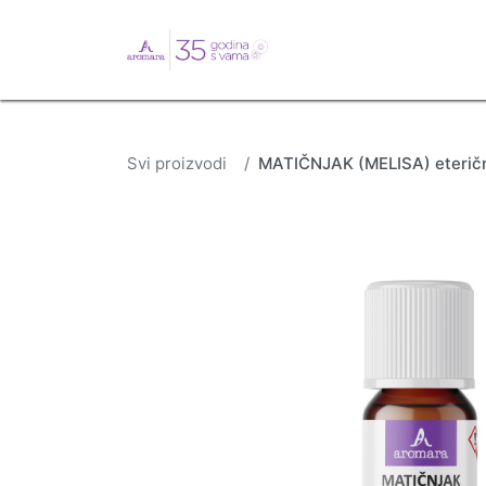
English
Webshop
B
Svi proizvodi
MATIČNJAK (MELISA) eterično