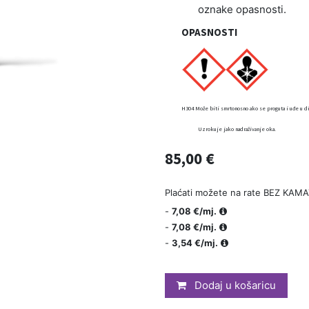
oznake opasnosti.
OPASNOSTI
H304 Može biti smrtonosno ako se proguta i uđe u diš
Uzrokuje jako nadraživanje oka.
85,00
€
Plaćati možete na rate BEZ KAMA
-
7,08 €/mj.
-
7,08 €/mj.
-
3,54 €/mj.
Dodaj u košaricu