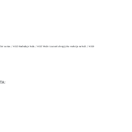
ni sustav. / H315 Nadražuje kožu. / H317 Može izazvati alergijsku reakciju na koži. / H319
TA: