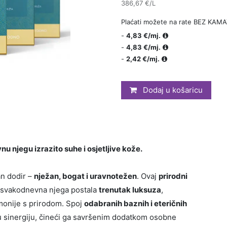
386,67 €/L
Plaćati možete na rate BEZ KAMA
-
4,83 €/mj.
-
4,83 €/mj.
-
2,42 €/mj.
Dodaj u košaricu
nu njegu izrazito suhe i osjetljive kože.
an dodir –
nježan, bogat i uravnotežen
. Ovaj
prirodni
i svakodnevna njega postala
trenutak luksuza
,
monije s prirodom. Spoj
odabranih baznih i eteričnih
nu sinergiju, čineći ga savršenim dodatkom osobne