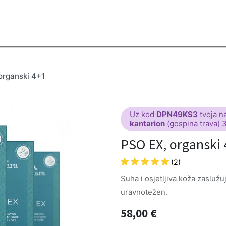
2B
Sezona
Top proizvodi
Blendovi
Eterična ulja
Difuzeri
organski 4+1
Uz kod
DPN49KS3
tvoja n
kantarion
(gospina trava) 
PSO EX, organski
(2)
Suha i osjetljiva koža zaslužu
uravnotežen.
58,00
€