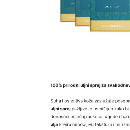
100% prirodni uljni sprej za svakodnev
Suha i osjetljiva koža zaslužuje poseb
uljni sprej
pažljivo je osmišljen kako b
donoseći osjećaj mekoće, ugode i har
ulja
kreira neodoljivu teksturu i miris