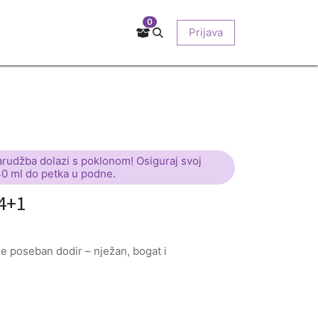
0
Kontakt
Prodajna mjesta
EU-projekti
Prijava
O nama
arudžba dolazi s poklonom! Osiguraj svoj
30 ml do petka u podne.
 4+1
je poseban dodir – nježan, bogat i