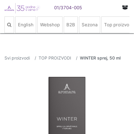
01/3704-005
English
Webshop
B2B
Sezona
Top proizvodi
Svi proizvodi
TOP PROIZVODI
WINTER sprej, 50 ml