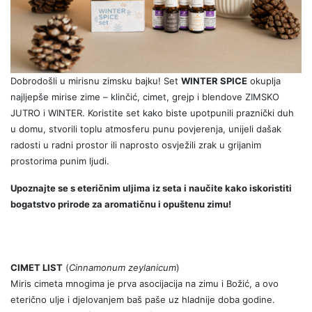
Dobrodošli u mirisnu zimsku bajku! Set
WINTER SPICE
okuplja
najljepše mirise zime – klinčić, cimet, grejp i blendove ZIMSKO
JUTRO i WINTER. Koristite set kako biste upotpunili praznički duh
u domu, stvorili toplu atmosferu punu povjerenja, unijeli dašak
radosti u radni prostor ili naprosto osvježili zrak u grijanim
prostorima punim ljudi.
Upoznajte se s eteričnim uljima iz seta i naučite kako iskoristiti
bogatstvo prirode za aromatičnu i opuštenu zimu!
CIMET LIST
(
Cinnamonum zeylanicum
)
Miris cimeta mnogima je prva asocijacija na zimu i Božić, a ovo
eterično ulje i djelovanjem baš paše uz hladnije doba godine.