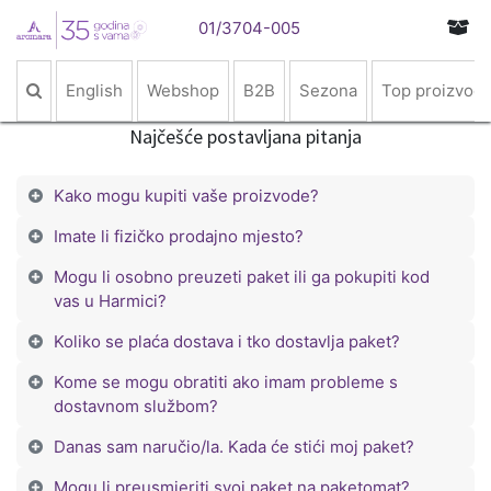
01/3704-005
English
Webshop
B2B
Sezona
Top proizvodi
Najčešće postavljana pitanja
Kako mogu kupiti vaše proizvode?
Imate li fizičko prodajno mjesto?
Mogu li osobno preuzeti paket ili ga pokupiti kod
vas u Harmici?
Koliko se plaća dostava i tko dostavlja paket?
Kome se mogu obratiti ako imam probleme s
dostavnom službom?
Danas sam naručio/la. Kada će stići moj paket?
Mogu li preusmjeriti svoj paket na paketomat?