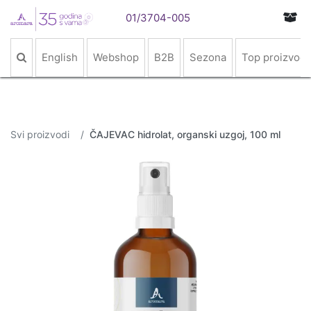
01/3704-005
English
Webshop
B2B
Sezona
Top proizvodi
Svi proizvodi
ČAJEVAC hidrolat, organski uzgoj, 100 ml