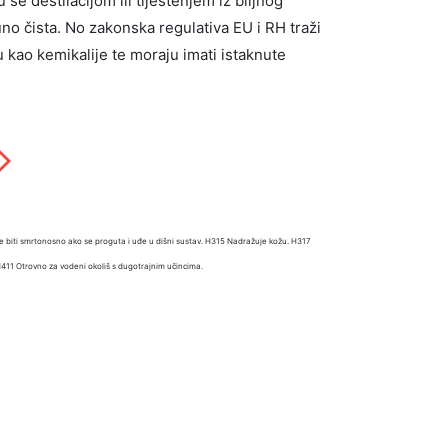
se destilacijom ili tiještenjem iz biljnog
uno čista. No zakonska regulativa EU i RH traži
ju kao kemikalije te moraju imati istaknute
e biti smrtonosno ako se proguta i uđe u dišni sustav. H315 Nadražuje kožu. H317
 H411 Otrovno za vodeni okoliš s dugotrajnim učincima.