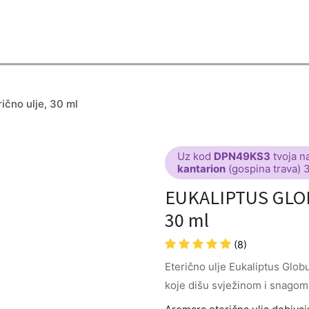
2B
Sezona
Top proizvodi
Blendovi
Eterična ulja
Difuzeri
no ulje, 30 ml
Uz kod
DPN49KS3
tvoja n
kantarion
(gospina trava) 
EUKALIPTUS GLOB
30 ml
(8)
Eterično ulje Eukaliptus Glob
koje dišu svježinom i snagom