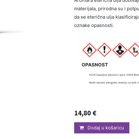
Aromara eterična ulja dobivaju 
materijala, prirodna su i potp
da se eterična ulja klasificira
oznake opasnosti.
OPASNOST
H226 Zapaljiva tekućina i para. H304 Mož
Može izazvati alergijsku reakciju na koži.
14,80
€
Dodaj u košaricu