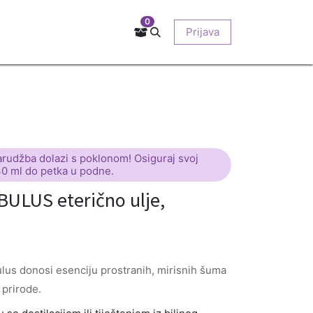
0
Kontakt
Prodajna mjesta
EU-projekti
Prijava
O nama
arudžba dolazi s poklonom! Osiguraj svoj
30 ml do petka u podne.
ULUS eterično ulje,
ulus donosi esenciju prostranih, mirisnih šuma
 prirode.