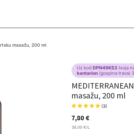
2B
Sezona
Top proizvodi
Blendovi
Eterična ulja
Difuzeri
rtsku masažu, 200 ml
Uz kod
DPN49KS3
tvoja n
kantarion
(gospina trava) 
MEDITERRANEAN u
masažu, 200 ml
(3)
7,80
€
39,00 €/L