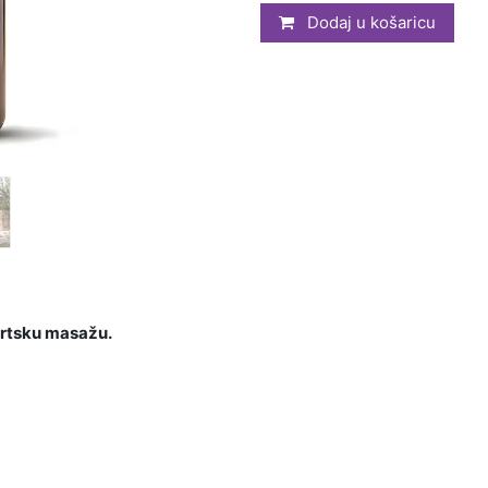
Dodaj u košaricu
portsku masažu.