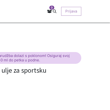
0
Kontakt
Prodajna mjesta
EU-projekti
Prijava
O nama
arudžba dolazi s poklonom! Osiguraj svoj
30 ml do petka u podne.
lje za sportsku