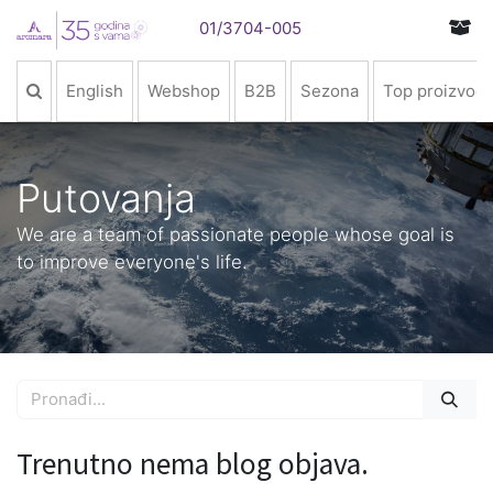
01/3704-005
English
Webshop
B2B
Sezona
Top proizvodi
Putovanja
We are a team of passionate people whose goal is
to improve everyone's life.
Trenutno nema blog objava.