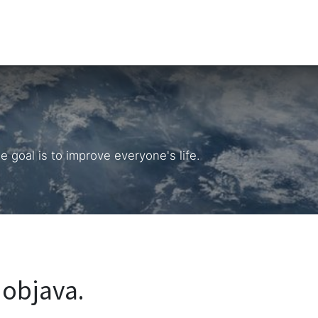
2B
Sezona
Top proizvodi
Blendovi
Eterična ulja
Difuzeri
goal is to improve everyone's life.
objava.