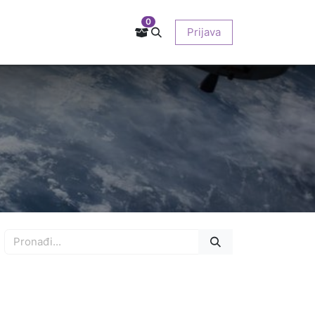
0
Kontakt
Prodajna mjesta
EU-projekti
Prijava
O nama