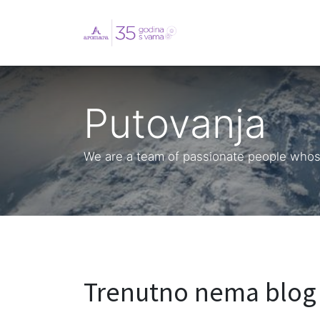
English
Webshop
B
Putovanja
We are a team of passionate people whose 
Trenutno nema blog 