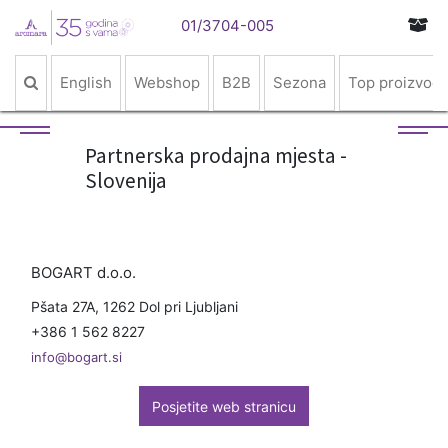
01/3704-005
English
Webshop
B2B
Sezona
Top proizvodi
Partnerska prodajna mjesta -
Slovenija
BOGART d.o.o.
Pšata 27A, 1262 Dol pri Ljubljani
+386 1 562 8227
info@bogart.si
Posjetite web stranicu