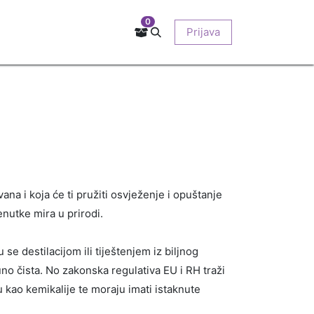
0
Kontakt
Prodajna mjesta
EU-projekti
Prijava
O nama
zvana i koja će ti pružiti osvježenje i opuštanje
enutke mira u prirodi.
se destilacijom ili tiještenjem iz biljnog
uno čista. No zakonska regulativa EU i RH traži
ju kao kemikalije te moraju imati istaknute