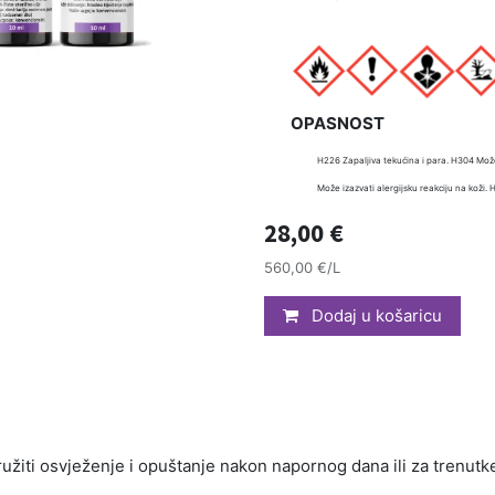
OPASNOST
H226 Zapaljiva tekućina i para. H304 Mož
Može izazvati alergijsku reakciju na koži.
28,00
€
560,00 €/L
Dodaj u košaricu
 pružiti osvježenje i opuštanje nakon napornog dana ili za trenutk