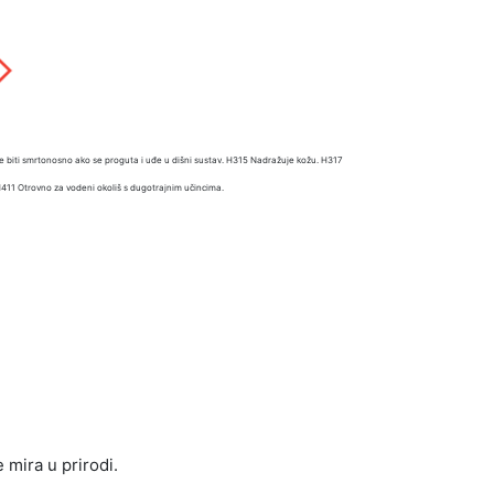
e biti smrtonosno ako se proguta i uđe u dišni sustav. H315 Nadražuje kožu. H317
 H411 Otrovno za vodeni okoliš s dugotrajnim učincima.
e mira u prirodi.