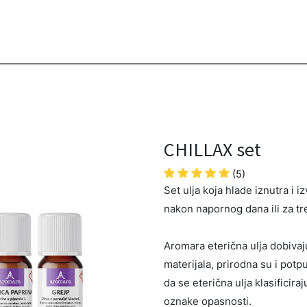
2B
Sezona
Top proizvodi
Blendovi
Eterična ulja
Difuzeri
CHILLAX set
(5)
Set ulja koja hlade iznutra i i
nakon napornog dana ili za tr
Aromara eterična ulja dobivaju 
materijala, prirodna su i potp
da se eterična ulja klasificira
oznake opasnosti.