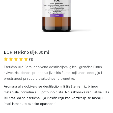
BOR eterično ulje, 30 ml
(1)
Eterično ulje Bora, dobiveno destilacijom iglica i grančica Pinus
sylvestris, donosi prepoznatljiv miris šume koji unosi energiju i
prostranost prirode u svakodnevne trenutke.
Aromara ulja dobivaju se destilacijom ili tiještenjem iz biljnog
materijala, prirodna su i potpuno čista. No zakonska regulativa EU i
RH traži da se eterična ulja klasificiraju kao kemikalije te moraju
imati istaknute oznake opasnosti.