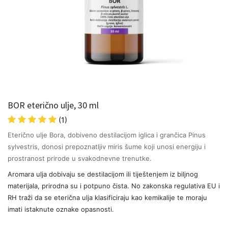
BOR eterično ulje, 30 ml
(1)
Eterično ulje Bora, dobiveno destilacijom iglica i grančica Pinus
sylvestris, donosi prepoznatljiv miris šume koji unosi energiju i
prostranost prirode u svakodnevne trenutke.
Aromara ulja dobivaju se destilacijom ili tiještenjem iz biljnog
materijala, prirodna su i potpuno čista. No zakonska regulativa EU i
RH traži da se eterična ulja klasificiraju kao kemikalije te moraju
imati istaknute oznake opasnosti.